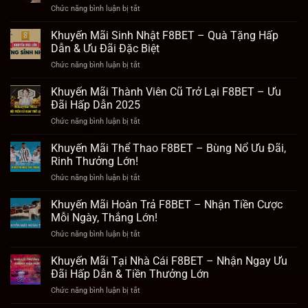
ở
Chức năng bình luận bị tắt
Số
Khuyến
F8BET
Mãi
Khuyến Mãi Sinh Nhật F8BET – Quà Tặng Hấp
–
Nổ
Cơ
Dẫn & Ưu Đãi Đặc Biệt
Hũ
Hội
ở
Chức năng bình luận bị tắt
F8BET
Trúng
Khuyến
–
Thưởng
Mãi
Khuyến Mãi Thành Viên Cũ Trở Lại F8BET – Ưu
Cơ
Lớn
Sinh
Hội
Đãi Hấp Dẫn 2025
Mỗi
Nhật
Trúng
Ngày
ở
Chức năng bình luận bị tắt
F8BET
Thưởng
Khuyến
–
Lớn
Mãi
Khuyến Mãi Thể Thao F8BET – Bùng Nổ Ưu Đãi,
Quà
Mỗi
Thành
Tặng
Rinh Thưởng Lớn!
Ngày!
Viên
Hấp
ở
Chức năng bình luận bị tắt
Cũ
Dẫn
Khuyến
Trở
&
Mãi
Khuyến Mãi Hoàn Trả F8BET – Nhận Tiền Cược
Lại
Ưu
Thể
F8BET
Mỗi Ngày, Thắng Lớn!
Đãi
Thao
–
Đặc
ở
Chức năng bình luận bị tắt
F8BET
Ưu
Biệt
Khuyến
–
Đãi
Mãi
Khuyến Mãi Tại Nhà Cái F8BET – Nhận Ngay Ưu
Bùng
Hấp
Hoàn
Nổ
Đãi Hấp Dẫn & Tiền Thưởng Lớn
Dẫn
Trả
Ưu
2025
ở
Chức năng bình luận bị tắt
F8BET
Đãi,
Khuyến
–
Rinh