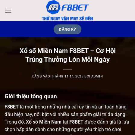
Bỏ
qua
nội
dung
ĐĂNG KÝ
Xổ số Miền Nam F8BET – Cơ Hội
Trúng Thưởng Lớn Mỗi Ngày
ĐĂNG VÀO
THÁNG 11 11, 2025
BỞI
ADMIN
Giới thiệu tổng quan
F
8BET
là một trong những nhà cái uy tín và an toàn hàng
đầu hiện nay, nổi bật với nhiều sản phẩm giải trí đa dạng.
Trong đó,
Xổ số Miền Nam
tại
F8BET
được đánh giá là lựa
chọn hấp dẫn dành cho những người yêu thích trò chơi