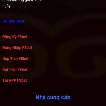
ngày!
HƯỚNG DẪN
Đăng Ký F8bet
Đăng Nhập F8bet
Nạp Tiền F8bet
Rút Tiền F8bet
Tải APP F8bet
Nhà cung cấp