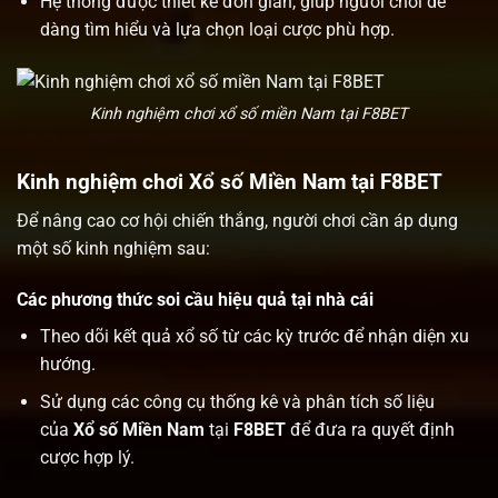
Hệ thống được thiết kế đơn giản, giúp người chơi dễ
dàng tìm hiểu và lựa chọn loại cược phù hợp.
Kinh nghiệm chơi xổ số miền Nam tại F8BET
Kinh nghiệm chơi Xổ số Miền Nam tại F8BET
Để nâng cao cơ hội chiến thắng, người chơi cần áp dụng
một số kinh nghiệm sau:
Các phương thức soi cầu hiệu quả tại nhà cái
Theo dõi kết quả xổ số từ các kỳ trước để nhận diện xu
hướng.
Sử dụng các công cụ thống kê và phân tích số liệu
của
Xổ số Miền Nam
tại
F8BET
để đưa ra quyết định
cược hợp lý.