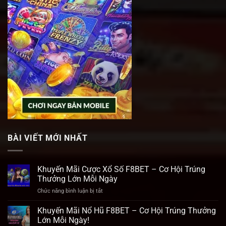
BÀI VIẾT MỚI NHẤT
Khuyến Mãi Cược Xổ Số F8BET – Cơ Hội Trúng
Thưởng Lớn Mỗi Ngày
ở
Chức năng bình luận bị tắt
Khuyến
Mãi
Khuyến Mãi Nổ Hũ F8BET – Cơ Hội Trúng Thưởng
Cược
Lớn Mỗi Ngày!
Xổ