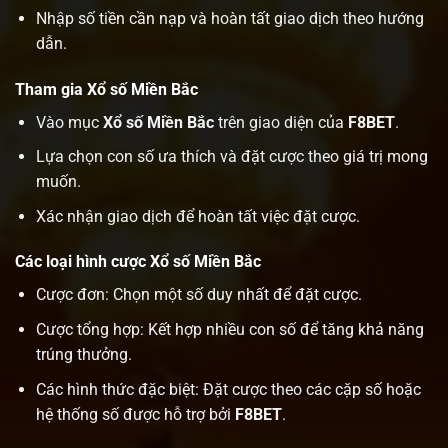
Nhập số tiền cần nạp và hoàn tất giao dịch theo hướng
dẫn.
Tham gia Xổ số Miền Bắc
Vào mục
Xổ số Miền Bắc
trên giao diện của
F8BET
.
Lựa chọn con số ưa thích và đặt cược theo giá trị mong
muốn.
Xác nhận giao dịch để hoàn tất việc đặt cược.
Các loại hình cược Xổ số Miền Bắc
Cược đơn: Chọn một số duy nhất để đặt cược.
Cược tổng hợp: Kết hợp nhiều con số để tăng khả năng
trúng thưởng.
Các hình thức đặc biệt: Đặt cược theo các cặp số hoặc
hệ thống số được hỗ trợ bởi
F8BET
.