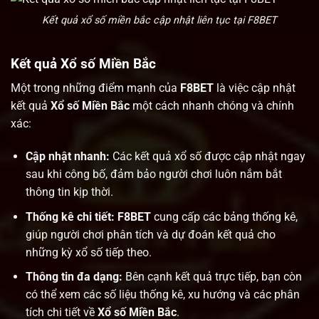
Kết quả xổ số miền bắc cập nhật liên tục tại F8BET
Kết quả Xổ số Miền Bắc
Một trong những điểm mạnh của
F8BET
là việc cập nhật
kết quả
Xổ số Miền Bắc
một cách nhanh chóng và chính
xác:
Cập nhật nhanh:
Các kết quả xổ số được cập nhật ngay
sau khi công bố, đảm bảo người chơi luôn nắm bắt
thông tin kịp thời.
Thống kê chi tiết:
F8BET
cung cấp các bảng thống kê,
giúp người chơi phân tích và dự đoán kết quả cho
những kỳ xổ số tiếp theo.
Thông tin đa dạng:
Bên cạnh kết quả trực tiếp, bạn còn
có thể xem các số liệu thống kê, xu hướng và các phân
tích chi tiết về
Xổ số Miền Bắc
.