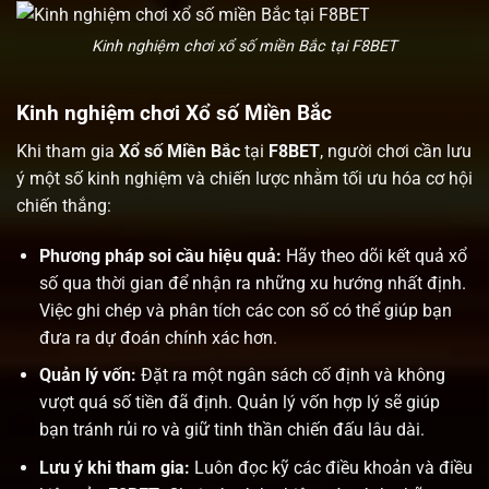
Kinh nghiệm chơi xổ số miền Bắc tại F8BET
Kinh nghiệm chơi Xổ số Miền Bắc
Khi tham gia
Xổ số Miền Bắc
tại
F8BET
, người chơi cần lưu
ý một số kinh nghiệm và chiến lược nhằm tối ưu hóa cơ hội
chiến thắng:
Phương pháp soi cầu hiệu quả:
Hãy theo dõi kết quả xổ
số qua thời gian để nhận ra những xu hướng nhất định.
Việc ghi chép và phân tích các con số có thể giúp bạn
đưa ra dự đoán chính xác hơn.
Quản lý vốn:
Đặt ra một ngân sách cố định và không
vượt quá số tiền đã định. Quản lý vốn hợp lý sẽ giúp
bạn tránh rủi ro và giữ tinh thần chiến đấu lâu dài.
Lưu ý khi tham gia:
Luôn đọc kỹ các điều khoản và điều