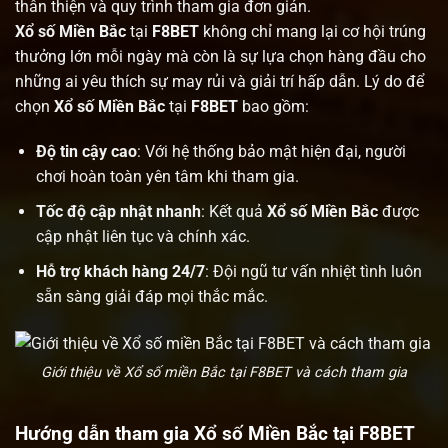
thân thiện và quy trình tham gia đơn giản.
Xổ số Miền Bắc
tại
F8BET
không chỉ mang lại cơ hội trúng
thưởng lớn mỗi ngày mà còn là sự lựa chọn hàng đầu cho
những ai yêu thích sự may rủi và giải trí hấp dẫn. Lý do để
chọn
Xổ số Miền Bắc
tại
F8BET
bao gồm:
Độ tin cậy cao
: Với hệ thống bảo mật hiện đại, người
chơi hoàn toàn yên tâm khi tham gia.
Tốc độ cập nhật nhanh
: Kết quả
Xổ số Miền Bắc
được
cập nhật liên tục và chính xác.
Hỗ trợ khách hàng 24/7
: Đội ngũ tư vấn nhiệt tình luôn
sẵn sàng giải đáp mọi thắc mắc.
Giới thiệu về Xổ số miền Bắc tại F8BET và cách tham gia
Hướng dẫn tham gia Xổ số Miền Bắc tại F8BET