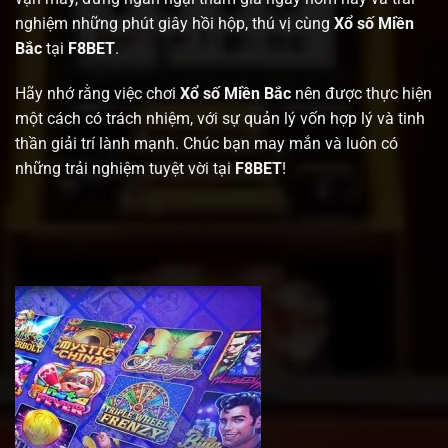
nghiệm những phút giây hồi hộp, thú vị cùng
Xổ số Miền
Bắc
tại
F8BET
.
Hãy nhớ rằng việc chơi
Xổ số Miền Bắc
nên được thực hiện
một cách có trách nhiệm, với sự quản lý vốn hợp lý và tinh
thần giải trí lành mạnh. Chúc bạn may mắn và luôn có
những trải nghiệm tuyệt vời tại
F8BET
!